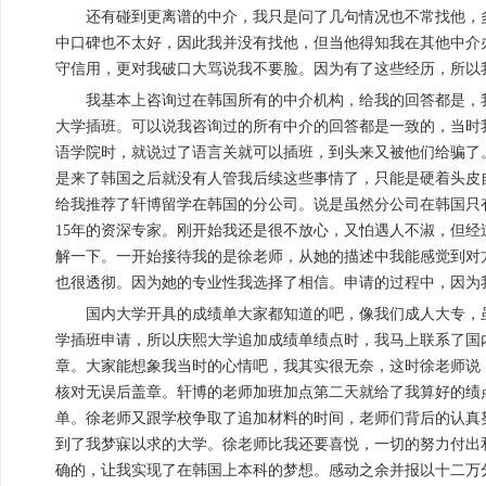
还有碰到更离谱的中介，我只是问了几句情况也不常找他，
中口碑也不太好，因此我并没有找他，但当他得知我在其他中介
守信用，更对我破口大骂说我不要脸。因为有了这些经历，所以
我基本上咨询过在韩国所有的中介机构，给我的回答都是，
大学插班。可以说我咨询过的所有中介的回答都是一致的，当时
语学院时，就说过了语言关就可以插班，到头来又被他们给骗了
是来了韩国之后就没有人管我后续这些事情了，只能是硬着头皮
给我推荐了轩博留学在韩国的分公司。说是虽然分公司在韩国只
15年的资深专家。刚开始我还是很不放心，又怕遇人不淑，但
解一下。一开始接待我的是徐老师，从她的描述中我能感觉到对
也很透彻。因为她的专业性我选择了相信。申请的过程中，因为
国内大学开具的成绩单大家都知道的吧，像我们成人大专，
学插班申请，所以庆熙大学追加成绩单绩点时，我马上联系了国
章。大家能想象我当时的心情吧，我其实很无奈，这时徐老师说
核对无误后盖章。轩博的老师加班加点第二天就给了我算好的绩
单。徐老师又跟学校争取了追加材料的时间，老师们背后的认真
到了我梦寐以求的大学。徐老师比我还要喜悦，一切的努力付出
确的，让我实现了在韩国上本科的梦想。感动之余并报以十二万