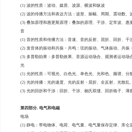
(1) 波的性质：波动、媒质、波源、横波和纵波
(2) 波的传播方法和表达方法：波形、振幅、周期、震动数
(3) 叠加原理和惠更斯原理：叠加的原理、干涉、定常波、
音
(1) 音的性质和传播方法：音速、音的反射、屈折、回折、干
(2) 发音体的振动和共振・共鸣：弦的振动、气体振动、共振
(3) 多普勒効果：多普勒效果、音源运动场合、观测者运动
光
(1) 光的性质：可视光、白色光、单色光、光和色、频谱、分
(2) 光的传播：光的速度、光的反射・屈折、全反射、光散乱
(3) 光的回折和干渉：回折、干涉、杨氏双缝、回折格子、
第四部分. 电气和电磁
电场
(1) 静电：带电物体、电荷、电气量、电气量保存定律、库仑